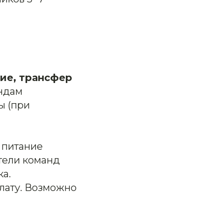
ие, трансфер
ндам
ы (при
 питание
ители команд
а.
лату. Возможно