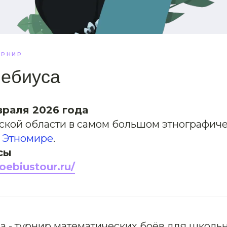
УРНИР
Мебиуса
враля 2026 года
жской области в самом большом этнографиче
–
Этномире
.
сы
oebiustour.ru/
а - турнир математических боёв для школь