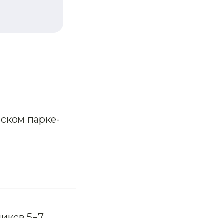
ском парке-
ников 5−7