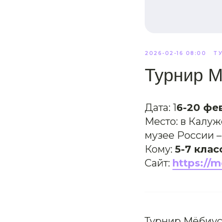
2026-02-16 08:00
Т
Турнир 
Дата: 1
6-20 фе
Место: в Калу
музее России 
Кому:
5-7 клас
Сайт:
https://m
Турнир Мёбиус