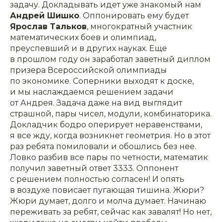
задачу. Докладывать идет уже знакомый нам
Андрей Шишко
. Оппонировать ему будет
Ярослав Тальков
, многократный участник
математических боев и олимпиад,
преуспевший и в других науках. Еще
в прошлом году он заработал заветный диплом
призера Всероссийской олимпиады
по экономике. Соперники выходят к доске,
и мы наслаждаемся решением задачи
от Андрея. Задача даже на вид выглядит
страшной, пары чисел, модули, комбинаторика.
Докладчик бодро оперирует неравенствами,
я все жду, когда возникнет геометрия. Но в этот
раз ребята помиловали и обошлись без нее.
Ловко разбив все пары по четности, математик
получил заветный ответ 3333. Оппонент
с решением полностью согласен! И опять
в воздухе повисает пугающая тишина. Жюри?
Жюри думает, долго и молча думает. Начинаю
переживать за ребят, сейчас как завалят! Но нет,