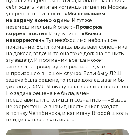
нужна изощренная тактика, и она не заставила
себя ждать, капитан команды лицея из Москвы
уверенно произносит:
«Мы вызываем
на задачу номер один»
. И тут же
незамедлительный ответ:
«Проверка
корректности»
. И чуть тише:
«Вызов
некорректен»
. Тут необходимо небольшое
пояснение. Если команда вызывает соперника
на доклад задачи, то она тоже должна решить
эту задачу. И противник всегда может
запросить проверку корректности, что
и произошло в нашем случае. Если бы у Л2Ш
задача была решена, то тогда докладывали бы
уже они, а ФМЛ31 выступала в роли оппонентов.
Но задача решена не была, в чем
представители столицы и сознались — «Вызов
некорректен». А значит, шесть очков уходят
в пользу Челябинска, и капитану Второй школы
придется повторять вызов.