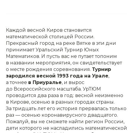
Каждой весной Киров становится
математической столицей России.
Прекрасный город на реке Вятке в эти дни
принимает Уральский Турнир Юных
Математиков. И пусть вас не путает топоним
в названии мероприятия, он свидетельствует
о месте рождения соревнования.
Турнир
зародился весной 1993 года на Урале
,
а точнее
в Приуралье
, и вырос
до Всероссийского масштаба. УрТЮМ
проводится два раза в год: весной неизменно
в Кирове, осенью в разных городах страны.
За тридцать лет его история прервалась только
раз — осенью коронавирусного двадцатого.
Пожалуй, вы не сможете найти регион России,
дети которого не насладились математической