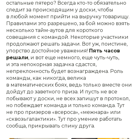
остальные пятеро? Всегда кто-то обязательно
следит за происходящим у доски, чтобы
в любой момент прийти на выручку товарищу.
Правилами это разрешено, за бой можно взять
несколько тайм-аутов для короткого
совещания с командой. Некоторые участники
продолжают решать задачи. Вот уж, поистине,
упорство достойное уважения!
Пять часов
решали
, и вот еще немного, еще чуть-чуть,
и эта непокорная задачка сдастся,
непреклонность будет вознаграждена. Роль
команды, как никогда, велика
в математических боях, ведь только вместе они
дойдут до заветного приза. И пусть не все
побывают у доски, не всех запишут в протокол,
но побеждает команда и только команда. Тут
не про призеров «всероса», «межнара» или
«сквозьгалактики». Тут про умение работать
сообща, прикрывать спину друга.