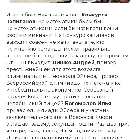
Итак, к бою! Начинается он с
Конкурса
капитанов
. Но математики были бы
не математиками, если бы называли вещи
своими именами. На Конкурс капитанов
выходят совсем не капитаны, а те, кто,
по мнению команды, может правильно,
а главное быстро, решить задачку экспромтом.
От Л2Ш выходит
Шишко Андрей
, призер
престижнейшей для этого возраста
олимпиады им. Леонарда Эйлера, призер
Всероссийской олимпиады по математике
и победитель по экономике. Серьезный
парень! Кого же ему противопоставит
челябинский лицей?
Богомолов Илья
—
призер олимпиады Эйлера и участник
заключительного этапа Всеросса. Жюри
оглашает задачу, секунды пошли. Раз, два, три,
четыре, пять, шесть, Илья поднимает руку.
И выдает неправильный ответ! Поторопился,