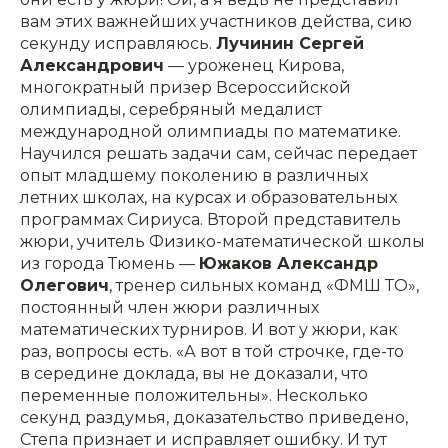
вам этих важнейших участников действа, сию
секунду исправляюсь.
Лучинин Сергей
Александрович
— уроженец Кирова,
многократный призер Всероссийской
олимпиады, серебряный медалист
международной олимпиады по математике.
Научился решать задачи сам, сейчас передает
опыт младшему поколению в различных
летних школах, на курсах и образовательных
программах Сириуса. Второй представитель
жюри, учитель Физико-математической школы
из города Тюмень —
Южаков Александр
Олегович
, тренер сильных команд «ФМШ ТО»,
постоянный член жюри различных
математических турниров. И вот у жюри, как
раз, вопросы есть. «А вот в той строчке, где-то
в середине доклада, вы не доказали, что
переменные положительны». Несколько
секунд раздумья, доказательство приведено,
Степа признает и исправляет ошибку. И тут