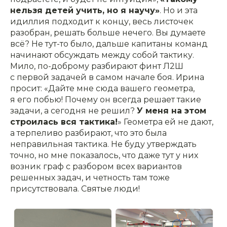
нельзя детей учить, но я научу»
. Но и эта
идиллия подходит к концу, весь листочек
разобран, решать больше нечего. Вы думаете
всё? Не тут-то было, дальше капитаны команд
начинают обсуждать между собой тактику.
Мило, по-доброму разбирают финт Л2Ш
с первой задачей в самом начале боя. Ирина
просит: «Дайте мне сюда вашего геометра,
я его побью! Почему он всегда решает такие
задачи, а сегодня не решил?
У меня на этом
строилась вся тактика!
» Геометра ей не дают,
а терпеливо разбирают, что это была
неправильная тактика. Не буду утверждать
точно, но мне показалось, что даже тут у них
возник граф с разбором всех вариантов
решенных задач, и четность там тоже
присутствовала. Святые люди!