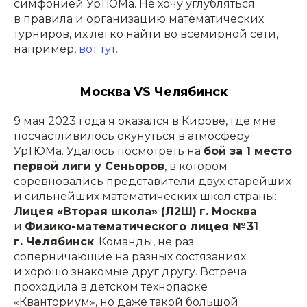
симфонией УрТЮМа. Не хочу углубляться
в правила и организацию математических
турниров, их легко найти во всемирной сети,
например,
вот тут.
Москва VS Челябинск
9 мая 2023 года я оказался в Кирове, где мне
посчастливилось окунуться в атмосферу
УрТЮМа. Удалось посмотреть на
бой за 1 место
первой лиги у Сеньоров
, в котором
соревновались представители двух старейших
и сильнейших математических школ страны:
Лицея «Вторая школа» (Л2Ш)
г. Москва
и
Физико-математического лицея № 31
г. Челябинск
. Команды, не раз
соперничающие на разных состязаниях
и хорошо знакомые друг другу. Встреча
проходила в детском технопарке
«Кванториум», но даже такой большой