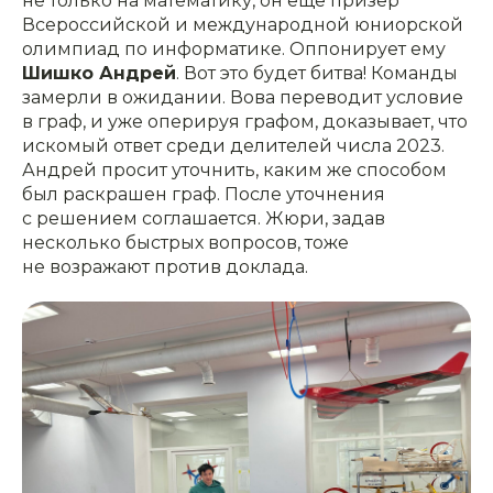
не только на математику, он еще призер
Всероссийской и международной юниорской
олимпиад по информатике. Оппонирует ему
Шишко Андрей
. Вот это будет битва! Команды
замерли в ожидании. Вова переводит условие
в граф, и уже оперируя графом, доказывает, что
искомый ответ среди делителей числа 2023.
Андрей просит уточнить, каким же способом
был раскрашен граф. После уточнения
с решением соглашается. Жюри, задав
несколько быстрых вопросов, тоже
не возражают против доклада.