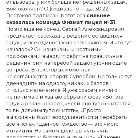
от вызовов, у них больше нет решенных задач.
Бой окончен? Официально — да, 30:22.
Протокол подписан, в этот раз
сильнее
оказалась команда Физмат лицея № 31
.
Но это еще не конец, Сергей Александрович
предлагает рассказать решение оставшихся
задач, и все единогласно соглашаются. И что тут
началось? Он намеками и краткими
подсказками выводит ребят на правильные
решения, они наперебой задают уточняющие
вопросы. В некоторых моментах
не соглашаются, спорят. Супербой! Но только тут
двенадцать на одного, никаких баллов
и только математика. Я уже совсем ничего
не понимаю и хватаю обрывки фраз: «Вот эта
задача реально хард», «Если оно тупо считается,
то вы должны тупо считать», «Просто
вы должны были воодушевиться и перебрать
все числа», «Данное тождество — это чисто
интуиция. На самом деле, вы чуть-чуть
подрастете, и будет не интуиция»,
«Такому