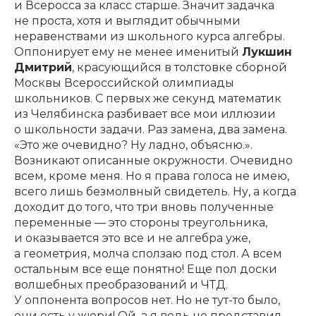
и Всеросса за класс старше. Значит задачка
не проста, хотя и выглядит обычными
неравенствами из школьного курса алгебры.
Оппонирует ему не менее именитый
Лукшин
Дмитрий
, красующийся в толстовке сборной
Москвы Всероссийской олимпиады
школьников. С первых же секунд математик
из Челябинска разбивает все мои иллюзии
о школьности задачи. Раз замена, два замена.
«Это же очевидно? Ну ладно, объясню.».
Возникают описанные окружности. Очевидно
всем, кроме меня. Но я права голоса не имею,
всего лишь безмолвный свидетель. Ну, а когда
доходит до того, что три вновь полученные
переменные — это стороны треугольника,
и оказывается это все и не алгебра уже,
а геометрия, молча сползаю под стол. А всем
остальным все еще понятно! Еще пол доски
волшебных преобразований и ЧТД.
У оппонента вопросов нет. Но не тут-то было,
они есть у жюри! Ой, а я ведь не представил