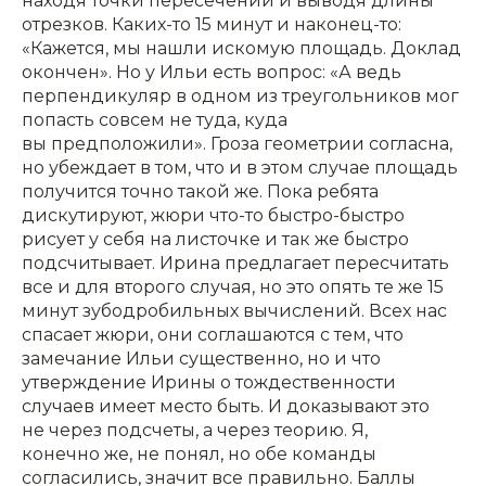
находя точки пересечений и выводя длины
отрезков. Каких-то 15 минут и наконец-то:
«Кажется, мы нашли искомую площадь. Доклад
окончен». Но у Ильи есть вопрос: «А ведь
перпендикуляр в одном из треугольников мог
попасть совсем не туда, куда
вы предположили». Гроза геометрии согласна,
но убеждает в том, что и в этом случае площадь
получится точно такой же. Пока ребята
дискутируют, жюри что-то быстро-быстро
рисует у себя на листочке и так же быстро
подсчитывает. Ирина предлагает пересчитать
все и для второго случая, но это опять те же 15
минут зубодробильных вычислений. Всех нас
спасает жюри, они соглашаются с тем, что
замечание Ильи существенно, но и что
утверждение Ирины о тождественности
случаев имеет место быть. И доказывают это
не через подсчеты, а через теорию. Я,
конечно же, не понял, но обе команды
согласились, значит все правильно. Баллы